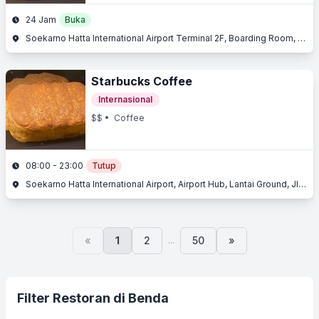
24 Jam
Buka
Soekarno Hatta International Airport Terminal 2F, Boarding Room, Jl. Raya Bandara, Benda, Tangerang, Banten
Starbucks Coffee
Internasional
$$
• Coffee
08:00 - 23:00
Tutup
Soekarno Hatta International Airport, Airport Hub, Lantai Ground, Jl. Husein Sastranegara, Benda, Tangerang, Banten
...
«
1
2
50
»
Filter Restoran di Benda