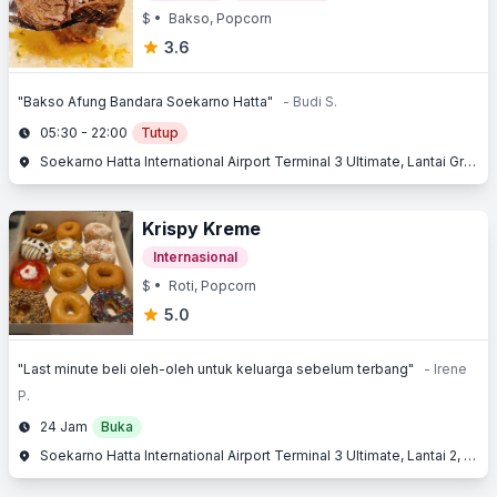
$
• Bakso, Popcorn
3.6
"Bakso Afung Bandara Soekarno Hatta"
- Budi S.
05:30 - 22:00
Tutup
Soekarno Hatta International Airport Terminal 3 Ultimate, Lantai Ground, Jl. Raya Bandara, Benda, Tangerang, Banten
Krispy Kreme
Internasional
$
• Roti, Popcorn
5.0
"Last minute beli oleh-oleh untuk keluarga sebelum terbang"
- Irene
P.
24 Jam
Buka
Soekarno Hatta International Airport Terminal 3 Ultimate, Lantai 2, Jl. Raya Bandara, Benda, Tangerang, Banten