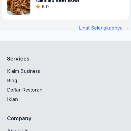
Yakiniku Beef Bowl
5.0
Lihat Selengkapnya →
Services
Klaim Business
Blog
Daftar Restoran
Iklan
Company
About Us