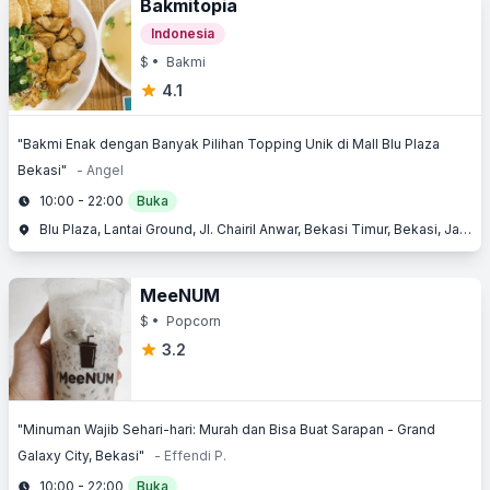
Bakmitopia
Indonesia
$
• Bakmi
4.1
"Bakmi Enak dengan Banyak Pilihan Topping Unik di Mall Blu Plaza
Bekasi"
- Angel
10:00 - 22:00
Buka
Blu Plaza, Lantai Ground, Jl. Chairil Anwar, Bekasi Timur, Bekasi, Jawa Barat
MeeNUM
$
• Popcorn
3.2
"Minuman Wajib Sehari-hari: Murah dan Bisa Buat Sarapan - Grand
Galaxy City, Bekasi"
- Effendi P.
10:00 - 22:00
Buka