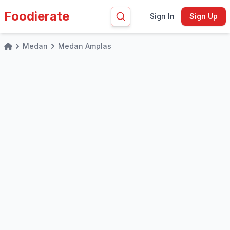
Foodierate
Sign In
Sign Up
Medan
Medan Amplas
Home