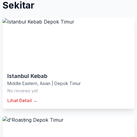
Sekitar
Istanbul Kebab
Middle Eastern
,
Asian
|
Depok Timur
No reviews yet
Lihat Detail →