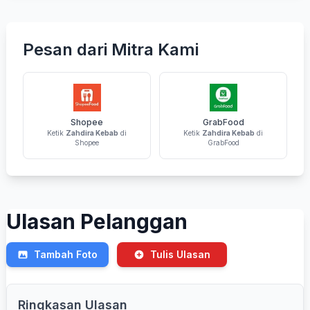
Pesan dari Mitra Kami
Shopee
GrabFood
Ketik
Zahdira Kebab
di
Ketik
Zahdira Kebab
di
Shopee
GrabFood
Ulasan Pelanggan
Tambah Foto
Tulis Ulasan
Ringkasan Ulasan