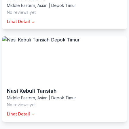
Middle Eastern
,
Asian
|
Depok Timur
No reviews yet
Lihat Detail →
Nasi Kebuli Tansiah
Middle Eastern
,
Asian
|
Depok Timur
No reviews yet
Lihat Detail →