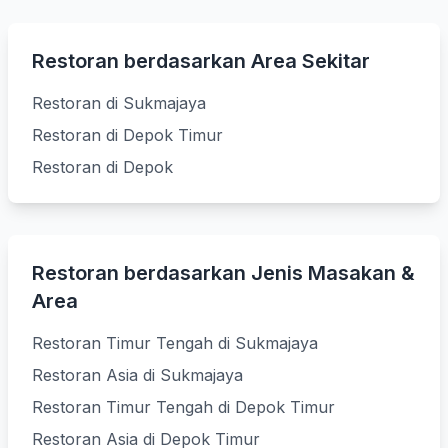
Restoran berdasarkan Area Sekitar
Restoran di Sukmajaya
Restoran di Depok Timur
Restoran di Depok
Restoran berdasarkan Jenis Masakan &
Area
Restoran Timur Tengah di Sukmajaya
Restoran Asia di Sukmajaya
Restoran Timur Tengah di Depok Timur
Restoran Asia di Depok Timur