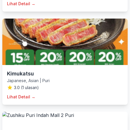
Lihat Detail →
Kimukatsu
Japanese
,
Asian
|
Puri
3.0 (1 ulasan)
Lihat Detail →