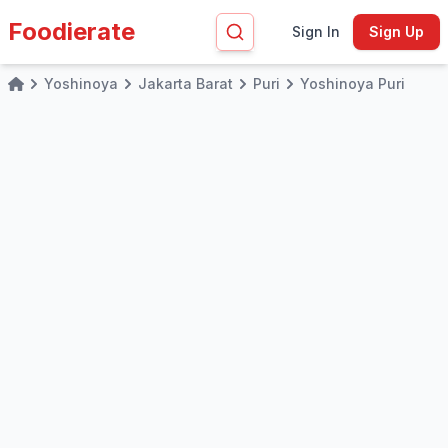
Foodierate
Sign In
Sign Up
Yoshinoya
Jakarta Barat
Puri
Yoshinoya Puri
Home