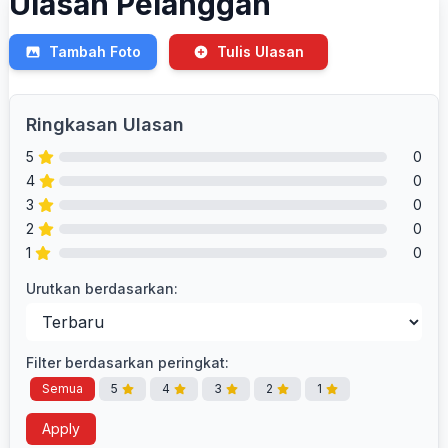
Ulasan Pelanggan
Tambah Foto
Tulis Ulasan
Ringkasan Ulasan
5
0
4
0
3
0
2
0
1
0
Urutkan berdasarkan:
Filter berdasarkan peringkat:
Semua
5
4
3
2
1
Apply