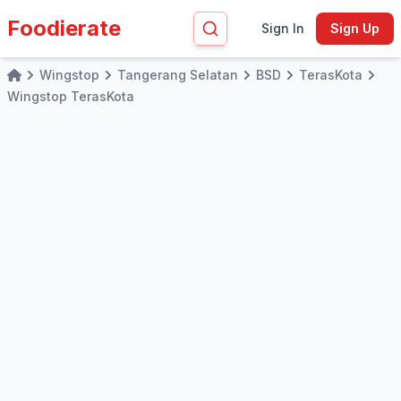
Foodierate
Sign In
Sign Up
Wingstop
Tangerang Selatan
BSD
TerasKota
Home
Wingstop TerasKota