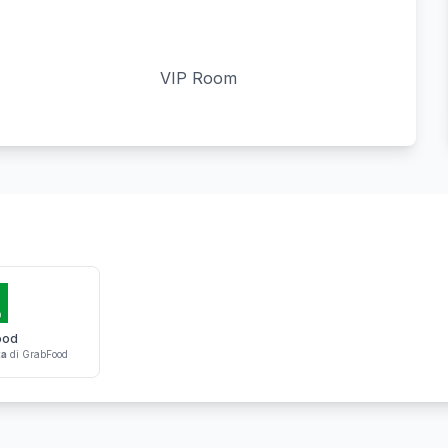
VIP Room
ood
ta
di GrabFood