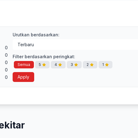
Urutkan berdasarkan:
0
0
Filter berdasarkan peringkat:
0
Semua
5
4
3
2
1
0
Apply
0
ekitar