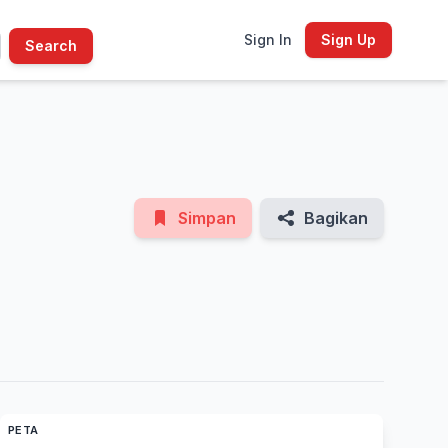
Sign In
Sign Up
Search
See All Photos
Simpan
Bagikan
PETA