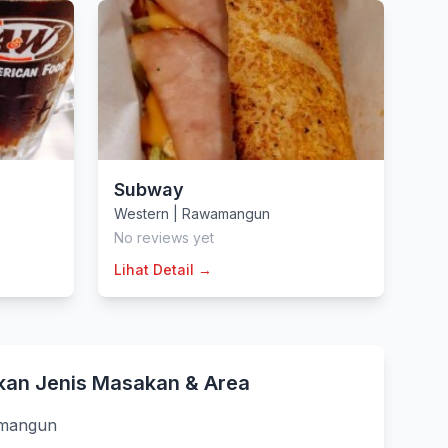
Subway
Western
|
Rawamangun
No reviews yet
Lihat Detail →
kan Jenis Masakan & Area
amangun