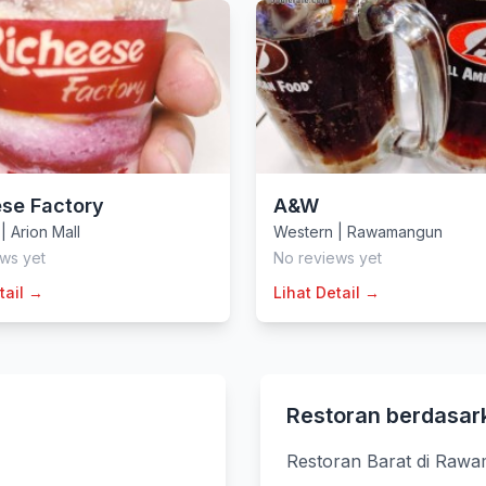
se Factory
A&W
|
Arion Mall
Western
|
Rawamangun
ws yet
No reviews yet
tail →
Lihat Detail →
Restoran berdasar
Restoran Barat di Raw