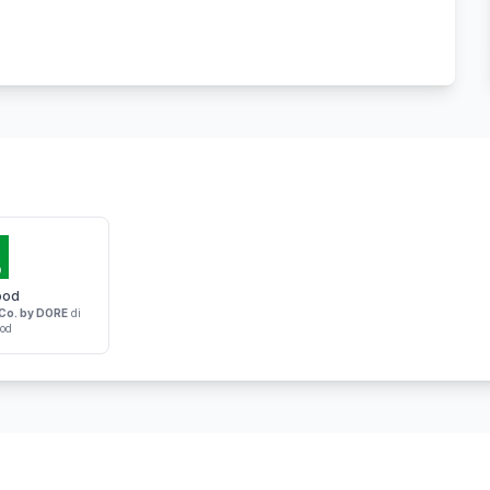
ood
Co. by DORE
di
od