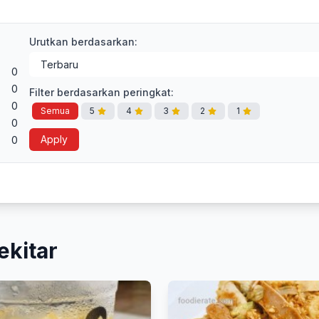
Urutkan berdasarkan:
0
0
Filter berdasarkan peringkat:
0
Semua
5
4
3
2
1
0
Apply
0
ekitar