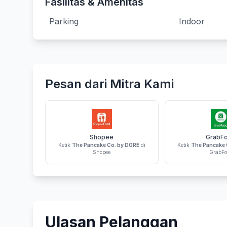
Fasilitas & Amenitas
Parking
Indoor
Pesan dari Mitra Kami
Shopee
GrabF
Ketik
The Pancake Co. by DORE
di
Ketik
The Pancake 
Shopee
GrabFo
Ulasan Pelanggan