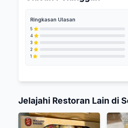
Ringkasan Ulasan
5
4
3
2
1
Jelajahi Restoran Lain di S