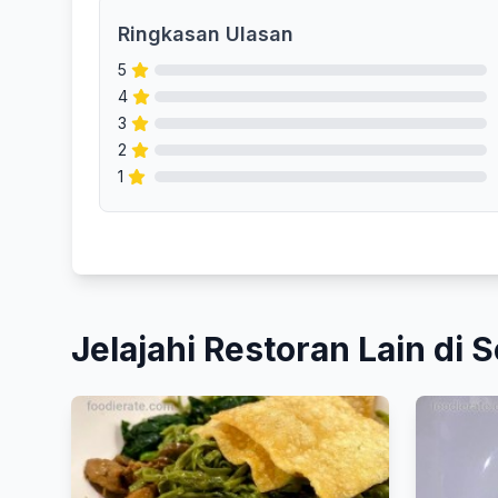
Ringkasan Ulasan
5
4
3
2
1
Jelajahi Restoran Lain di S