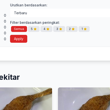
Urutkan berdasarkan:
0
0
Filter berdasarkan peringkat:
0
Semua
5
4
3
2
1
0
Apply
0
ekitar