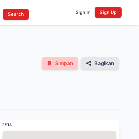
Sign In
Sign Up
Search
See All Photos
Simpan
Bagikan
PETA