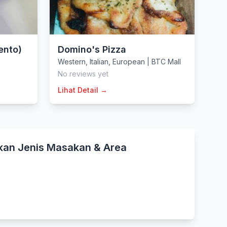
ento)
Domino's Pizza
Western
,
Italian
,
European
|
BTC Mall
No reviews yet
Lihat Detail →
kan Jenis Masakan & Area