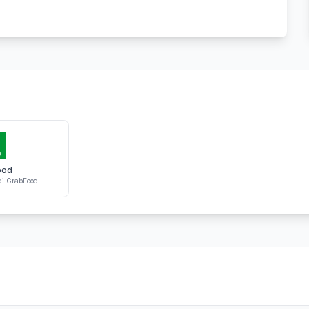
ood
i GrabFood