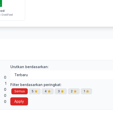
ood
i GrabFood
Urutkan berdasarkan:
0
1
Filter berdasarkan peringkat:
0
Semua
5
4
3
2
1
0
Apply
0