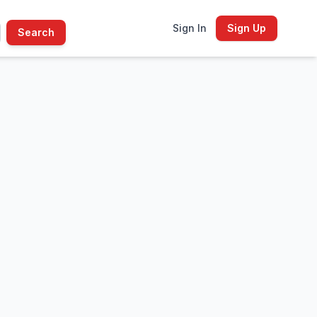
Sign In
Sign Up
Search