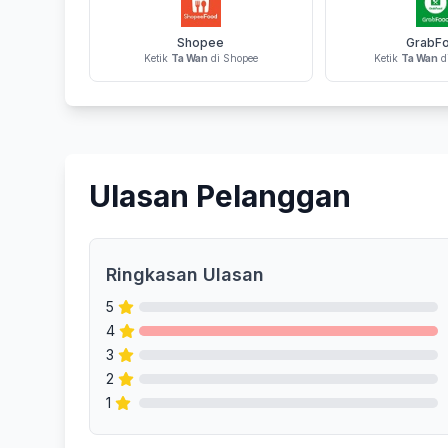
Shopee
GrabF
Ketik
Ta Wan
di Shopee
Ketik
Ta Wan
d
Ulasan Pelanggan
Ringkasan Ulasan
5
4
3
2
1