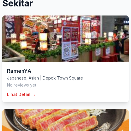
Sekitar
RamenYA
Japanese
,
Asian
|
Depok Town Square
No reviews yet
Lihat Detail →