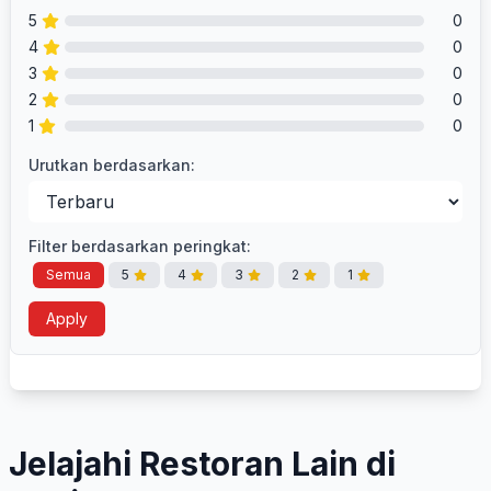
5
0
4
0
3
0
2
0
1
0
Urutkan berdasarkan:
Filter berdasarkan peringkat:
Semua
5
4
3
2
1
Apply
Jelajahi Restoran Lain di