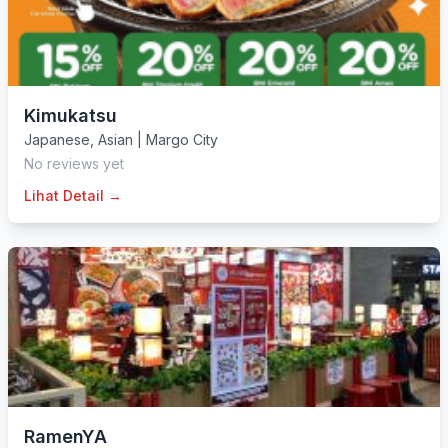
Kimukatsu
Japanese
,
Asian
|
Margo City
No reviews yet
Lihat Detail →
RamenYA