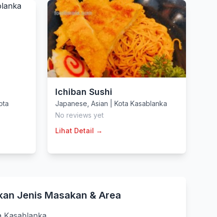
Ichiban Sushi
ota
Japanese
,
Asian
|
Kota Kasablanka
No reviews yet
Lihat Detail →
kan Jenis Masakan & Area
a Kasablanka