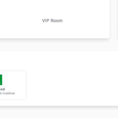
VIP Room
ood
di GrabFood