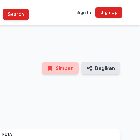
Sign In
Sign Up
Search
See All Photos
Simpan
Bagikan
PETA