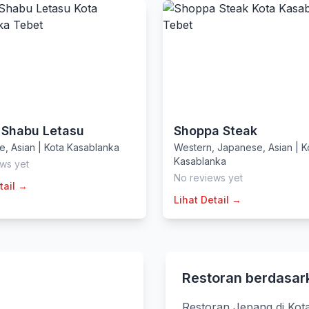
 Shabu Letasu
Shoppa Steak
e
,
Asian
|
Kota Kasablanka
Western
,
Japanese
,
Asian
|
K
Kasablanka
ws yet
No reviews yet
tail →
Lihat Detail →
Restoran berdasar
Restoran Jepang di Kot