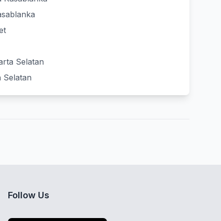
asablanka
et
arta Selatan
a Selatan
Follow Us