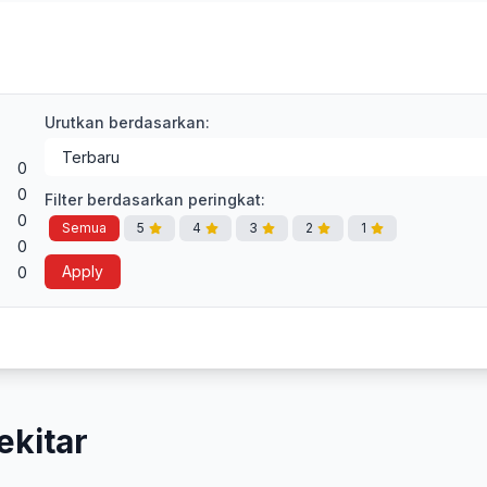
Urutkan berdasarkan:
0
0
Filter berdasarkan peringkat:
0
Semua
5
4
3
2
1
0
Apply
0
ekitar