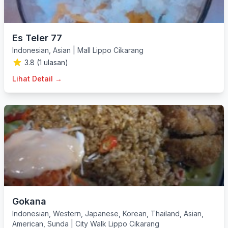
Es Teler 77
Indonesian
,
Asian
|
Mall Lippo Cikarang
3.8 (1 ulasan)
Lihat Detail →
Gokana
Indonesian
,
Western
,
Japanese
,
Korean
,
Thailand
,
Asian
,
American
,
Sunda
|
City Walk Lippo Cikarang