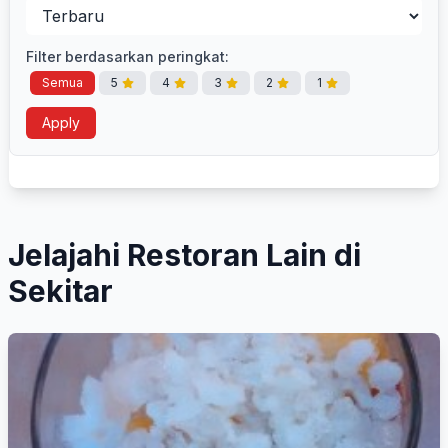
Filter berdasarkan peringkat:
Semua
5
4
3
2
1
Apply
Jelajahi Restoran Lain di
Sekitar