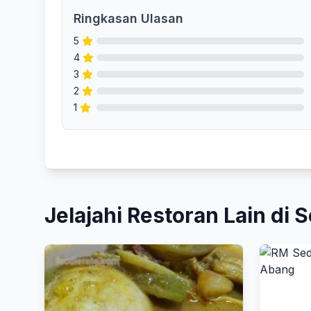
Ringkasan Ulasan
5
4
3
2
1
Jelajahi Restoran Lain di S