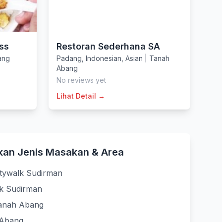
ss
Restoran Sederhana SA
ang
Padang
,
Indonesian
,
Asian
|
Tanah
Abang
No reviews yet
Lihat Detail →
kan Jenis Masakan & Area
itywalk Sudirman
lk Sudirman
Tanah Abang
 Abang