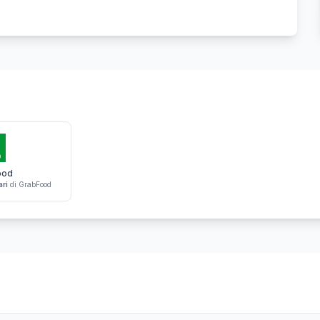
ood
ari
di GrabFood