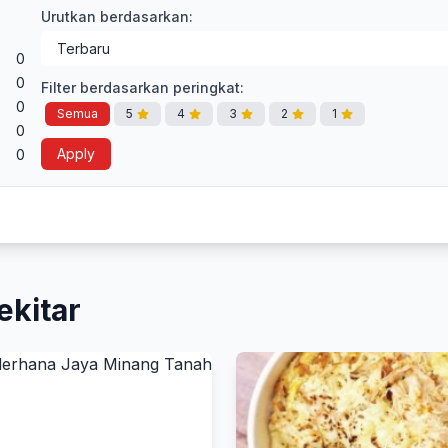
Urutkan berdasarkan:
0
0
Filter berdasarkan peringkat:
0
Semua
5
4
3
2
1
0
Apply
0
ekitar