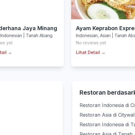
derhana Jaya Minang
Ayam Keprabon Expre
,
Indonesian
|
Tanah Abang
Indonesian
,
Asian
|
Tanah Ab
ws yet
No reviews yet
tail →
Lihat Detail →
Restoran berdasar
Restoran Indonesia di C
Restoran Asia di Citywa
Restoran Indonesia di 
Restoran Asia di Tanah