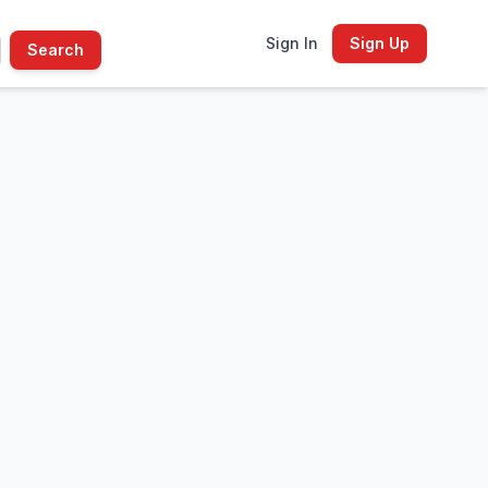
Sign In
Sign Up
Search