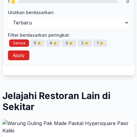
1
0
Urutkan berdasarkan:
Filter berdasarkan peringkat:
Semua
5
4
3
2
1
Apply
Jelajahi Restoran Lain di
Sekitar