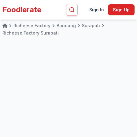
Foodierate
Sign In
Sign Up
Richeese Factory
Bandung
Surapati
Home
Richeese Factory Surapati