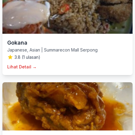
Gokana
Japanese
,
Asian
|
Summarecon Mall Serpong
3.8 (1 ulasan)
Lihat Detail →