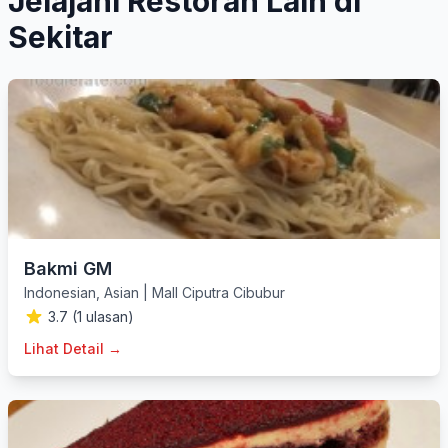
Jelajahi Restoran Lain di
Sekitar
Bakmi GM
Indonesian
,
Asian
|
Mall Ciputra Cibubur
3.7 (1 ulasan)
Lihat Detail →