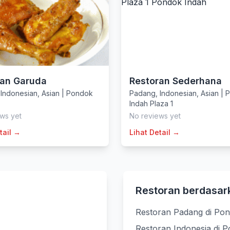
ran Garuda
Restoran Sederhana
,
Indonesian
,
Asian
|
Pondok
Padang
,
Indonesian
,
Asian
|
P
Indah Plaza 1
ws yet
No reviews yet
tail →
Lihat Detail →
Restoran berdasar
Restoran Padang di Po
Restoran Indonesia di 