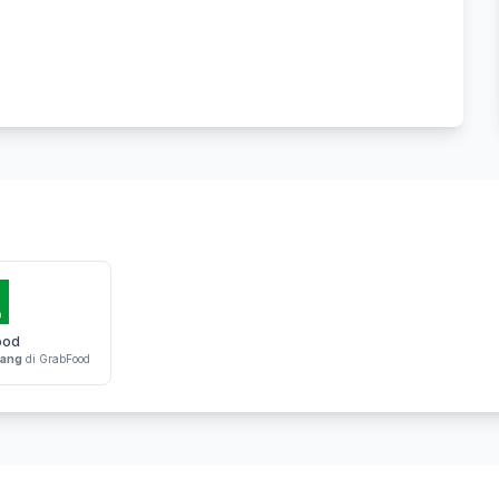
ood
nang
di GrabFood