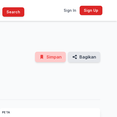
Sign In
Sign Up
Search
See All Photos
Simpan
Bagikan
PETA