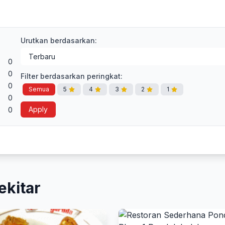
Urutkan berdasarkan:
0
0
Filter berdasarkan peringkat:
0
Semua
5
4
3
2
1
0
Apply
0
ekitar