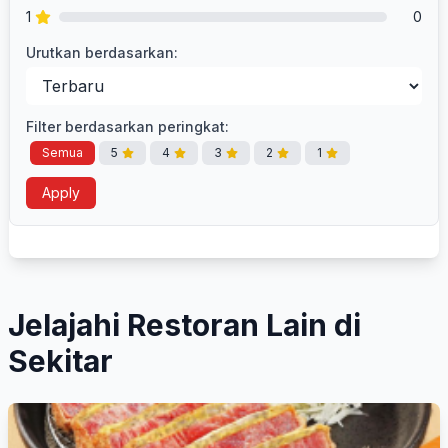
1
0
Urutkan berdasarkan:
Filter berdasarkan peringkat:
Semua
5
4
3
2
1
Apply
Jelajahi Restoran Lain di
Sekitar