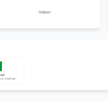
Indoor
ood
s
di GrabFood