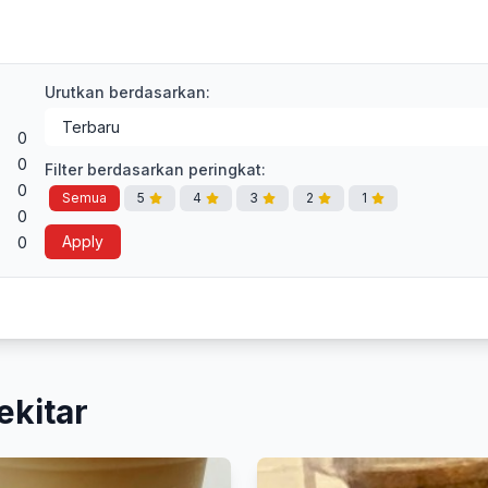
Urutkan berdasarkan:
0
0
Filter berdasarkan peringkat:
0
Semua
5
4
3
2
1
0
Apply
0
ekitar