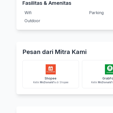
Fasilitas & Amenitas
Wifi
Parking
Outdoor
Pesan dari Mitra Kami
Shopee
GrabF
Ketik
McDonald's
di Shopee
Ketik
McDonald'