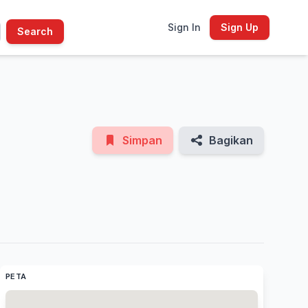
Sign In
Sign Up
Search
See All Photos
Simpan
Bagikan
PETA