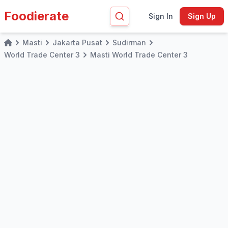
Foodierate
Sign In
Sign Up
Masti
Jakarta Pusat
Sudirman
Home
World Trade Center 3
Masti World Trade Center 3