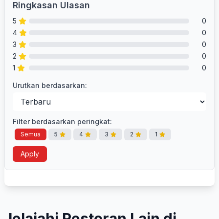
Ringkasan Ulasan
5
0
4
0
3
0
2
0
1
0
Urutkan berdasarkan:
Filter berdasarkan peringkat:
Semua
5
4
3
2
1
Apply
Jelajahi Restoran Lain di