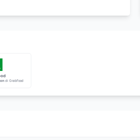
ood
don
di GrabFood