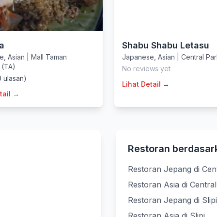
a
Shabu Shabu Letasu
e
,
Asian
|
Mall Taman
Japanese
,
Asian
|
Central Par
 (TA)
No reviews yet
0 ulasan)
Lihat Detail →
tail →
Restoran berdasar
Restoran Jepang di Cent
Restoran Asia di Central
Restoran Jepang di Slipi
Restoran Asia di Slipi