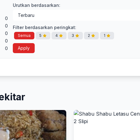
Urutkan berdasarkan:
0
0
Filter berdasarkan peringkat:
0
Semua
5
4
3
2
1
0
Apply
0
ekitar