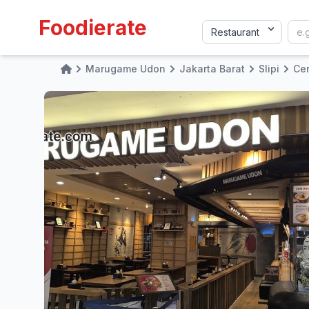
Foodierate
Marugame Udon
Jakarta Barat
Slipi
Cen
Home