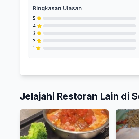
Ringkasan Ulasan
5
4
3
2
1
Jelajahi Restoran Lain di S