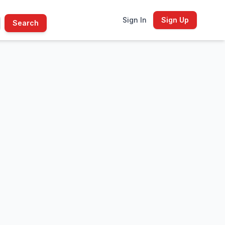
Sign In
Sign Up
Search