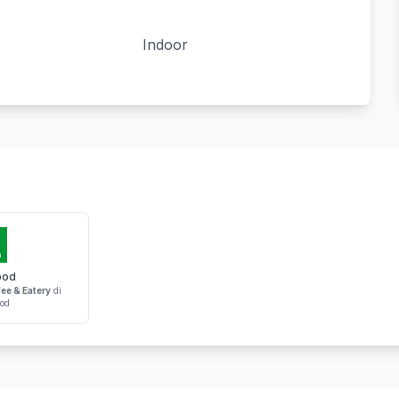
Indoor
ood
ee & Eatery
di
od