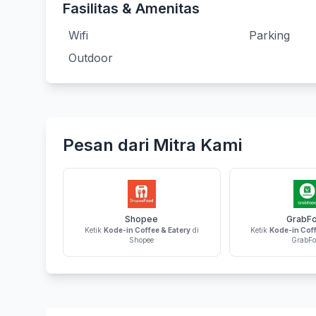
Fasilitas & Amenitas
Wifi
Parking
Outdoor
Pesan dari Mitra Kami
Shopee
GrabF
Ketik
Kode-in Coffee & Eatery
di
Ketik
Kode-in Coff
Shopee
GrabFo