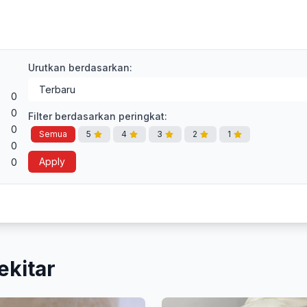
Urutkan berdasarkan:
0
0
Filter berdasarkan peringkat:
0
Semua
5
4
3
2
1
0
Apply
0
ekitar