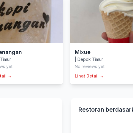
Kenangan
Mixue
Timur
|
Depok Timur
ws yet
No reviews yet
tail →
Lihat Detail →
Restoran berdasar