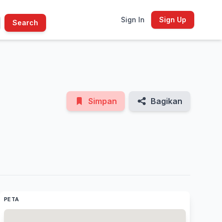
Sign In
Sign Up
Search
See All Photos
Simpan
Bagikan
PETA