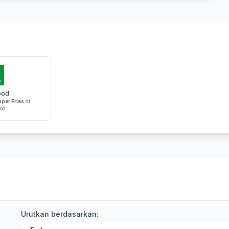
ood
per Fries
di
od
Urutkan berdasarkan: