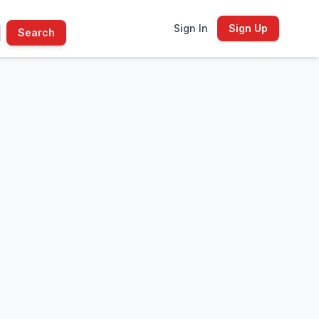
Sign In
Sign Up
Search