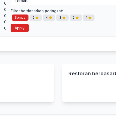
0
0
Filter berdasarkan peringkat:
0
Semua
5
4
3
2
1
0
Apply
0
Restoran berdasar