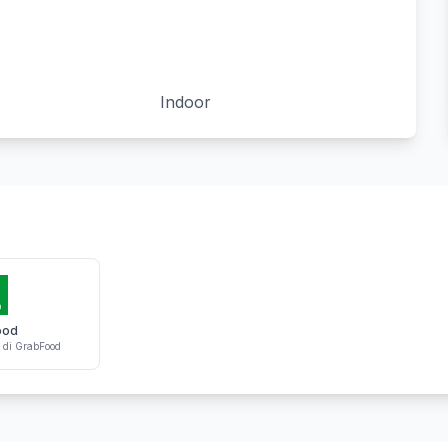
Indoor
ood
di GrabFood