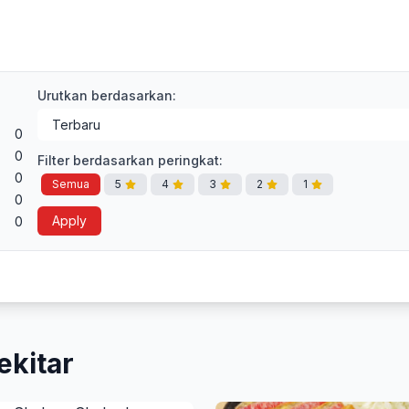
Urutkan berdasarkan:
0
0
Filter berdasarkan peringkat:
0
Semua
5
4
3
2
1
0
Apply
0
ekitar