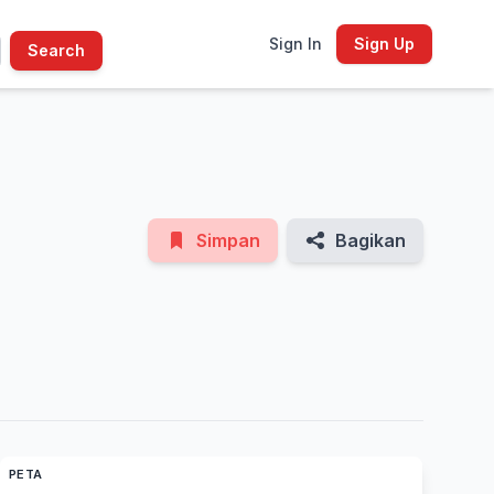
Sign In
Sign Up
Search
See All Photos
Simpan
Bagikan
PETA