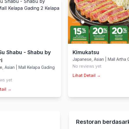
Su Shabu - Shabu by
Kimukatsu
Japanese
,
Asian
|
Mall Artha
i
No reviews yet
e
,
Asian
|
Mall Kelapa Gading
Lihat Detail →
ws yet
tail →
Restoran berdasar