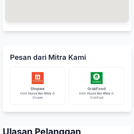
Pesan dari Mitra Kami
Shopee
GrabFood
Ketik
Huize Van Wely
di
Ketik
Huize Van Wely
di
Shopee
GrabFood
Ulasan Pelanggan