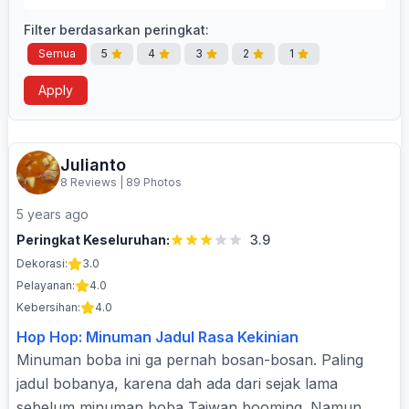
Filter berdasarkan peringkat:
Semua
5
4
3
2
1
Apply
Julianto
8 Reviews
|
89 Photos
5 years ago
Peringkat Keseluruhan:
3.9
Dekorasi:
3.0
Pelayanan:
4.0
Kebersihan:
4.0
Hop Hop: Minuman Jadul Rasa Kekinian
Minuman boba ini ga pernah bosan-bosan. Paling
jadul bobanya, karena dah ada dari sejak lama
sebelum minuman boba Taiwan booming. Namun,