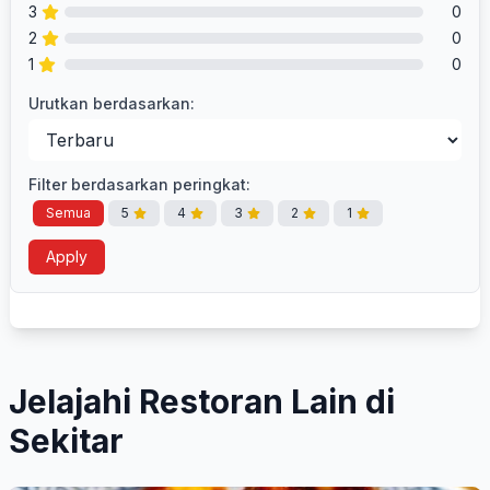
3
0
2
0
1
0
Urutkan berdasarkan:
Filter berdasarkan peringkat:
Semua
5
4
3
2
1
Apply
Jelajahi Restoran Lain di
Sekitar