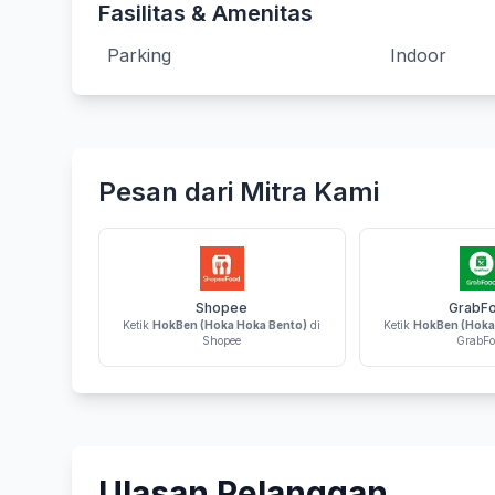
Fasilitas & Amenitas
Parking
Indoor
Pesan dari Mitra Kami
Shopee
GrabF
Ketik
HokBen (Hoka Hoka Bento)
di
Ketik
HokBen (Hoka
Shopee
GrabFo
Ulasan Pelanggan