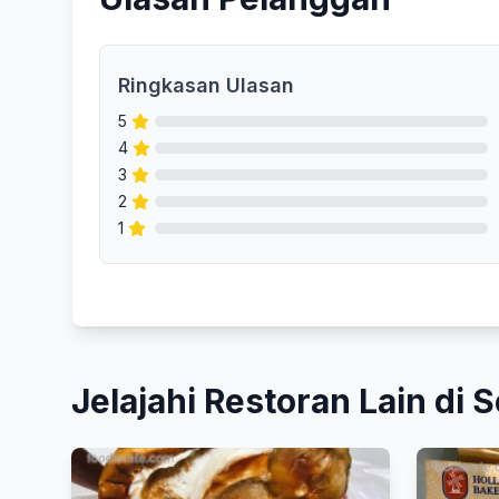
Ringkasan Ulasan
5
4
3
2
1
Jelajahi Restoran Lain di S