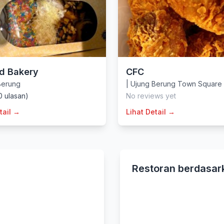
d Bakery
CFC
Berung
|
Ujung Berung Town Square
0 ulasan)
No reviews yet
tail →
Lihat Detail →
Restoran berdasar