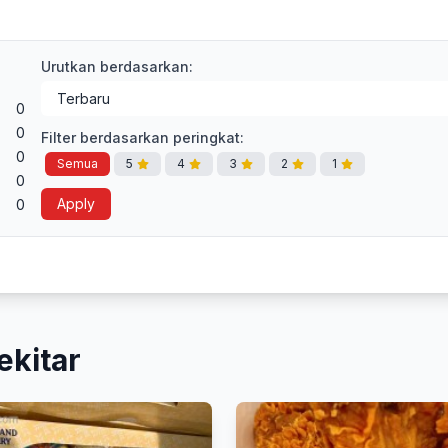
Urutkan berdasarkan:
0
0
Filter berdasarkan peringkat:
0
Semua
5
4
3
2
1
0
Apply
0
ekitar