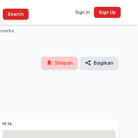
Sign In
Sign Up
Search
See All Photos
oserba
Simpan
Bagikan
PETA