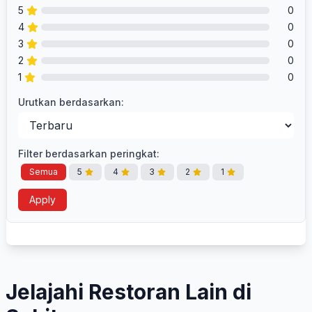
5
0
4
0
3
0
2
0
1
0
Urutkan berdasarkan:
Filter berdasarkan peringkat:
Semua
5
4
3
2
1
Apply
Jelajahi Restoran Lain di