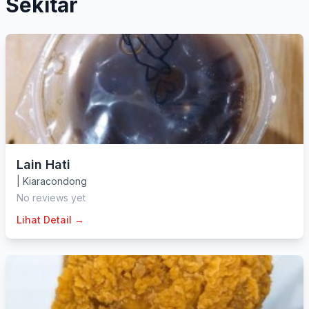
Sekitar
Lain Hati
|
Kiaracondong
No reviews yet
Lihat Detail →