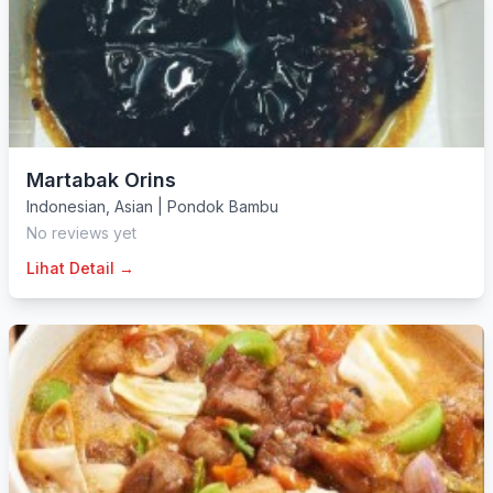
Martabak Orins
Indonesian
,
Asian
|
Pondok Bambu
No reviews yet
Lihat Detail →