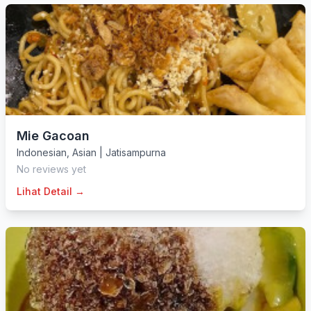
Mie Gacoan
Indonesian
,
Asian
|
Jatisampurna
No reviews yet
Lihat Detail →