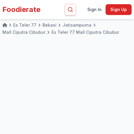
Foodierate
Sign In
Sign Up
Es Teler 77
Bekasi
Jatisampurna
Home
Mall Ciputra Cibubur
Es Teler 77 Mall Ciputra Cibubur