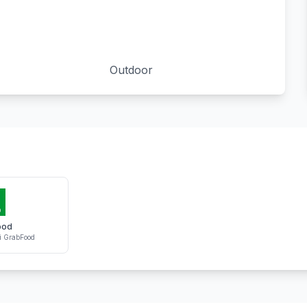
Outdoor
ood
i GrabFood