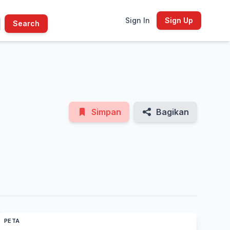
Sign In
Sign Up
Search
See All Photos
Simpan
Bagikan
PETA