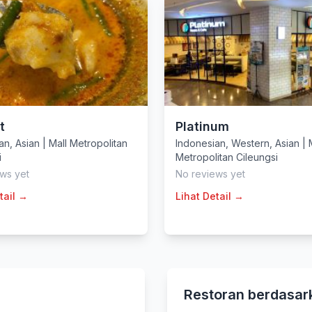
t
Platinum
an
,
Asian
|
Mall Metropolitan
Indonesian
,
Western
,
Asian
|
i
Metropolitan Cileungsi
ws yet
No reviews yet
tail →
Lihat Detail →
Restoran berdasar