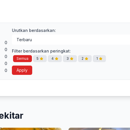
Urutkan berdasarkan:
0
0
Filter berdasarkan peringkat:
0
Semua
5
4
3
2
1
0
Apply
0
ekitar