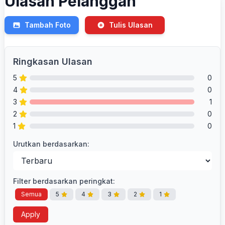
Ulasan Pelanggan
Tambah Foto
Tulis Ulasan
Ringkasan Ulasan
5
0
4
0
3
1
2
0
1
0
Urutkan berdasarkan:
Filter berdasarkan peringkat:
Semua
5
4
3
2
1
Apply