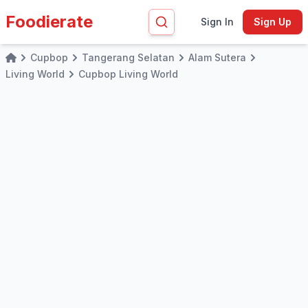
Foodierate
Sign In
Sign Up
Cupbop
Tangerang Selatan
Alam Sutera
Home
Living World
Cupbop Living World