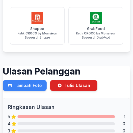
Shopee
GrabFood
Ketik
CROCO by Monsieur
Ketik
CROCO by Monsieur
Spoon
di Shopee
Spoon
di GrabFood
Ulasan Pelanggan
Tambah Foto
Tulis Ulasan
Ringkasan Ulasan
5
1
4
0
3
0