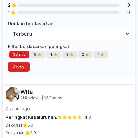
2
0
1
0
Urutkan berdasarkan:
Filter berdasarkan peringkat:
Semua
5
4
3
2
1
Apply
Wita
21 Reviews
|
95 Photos
2 years ago
Peringkat Keseluruhan:
4.7
Dekorasi:
5.0
Pelayanan:
4.0