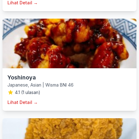
Lihat Detail →
Yoshinoya
Japanese
,
Asian
|
Wisma BNI 46
4.1 (1 ulasan)
Lihat Detail →