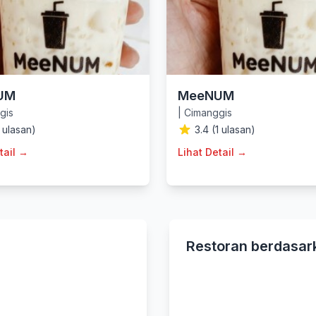
UM
MeeNUM
gis
|
Cimanggis
1 ulasan)
3.4 (1 ulasan)
tail →
Lihat Detail →
Restoran berdasar