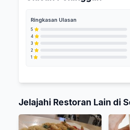
Ringkasan Ulasan
5
4
3
2
1
Jelajahi Restoran Lain di S