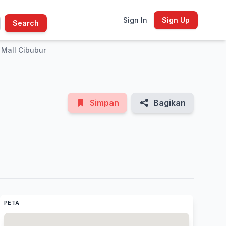
Sign In
Sign Up
Search
See All Photos
 Mall Cibubur
Simpan
Bagikan
PETA