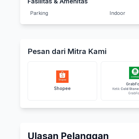
Fasilitas & Amenitas
Parking
Indoor
Pesan dari Mitra Kami
GrabF
Shopee
Ketik
Cold Stone
GrabFo
Ulasan Pelanggan