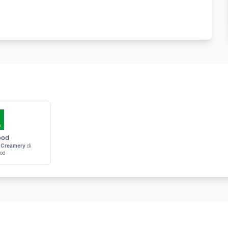
ood
 Creamery
di
od