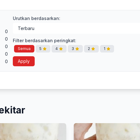
Urutkan berdasarkan:
0
0
Filter berdasarkan peringkat:
0
Semua
5
4
3
2
1
0
Apply
0
ekitar