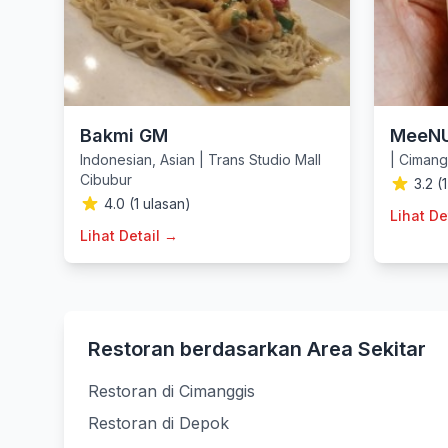
Bakmi GM
MeeN
Indonesian
,
Asian
|
Trans Studio Mall
|
Cimang
Cibubur
3.2 (
4.0 (1 ulasan)
Lihat De
Lihat Detail →
Restoran berdasarkan Area Sekitar
Restoran di Cimanggis
Restoran di Depok