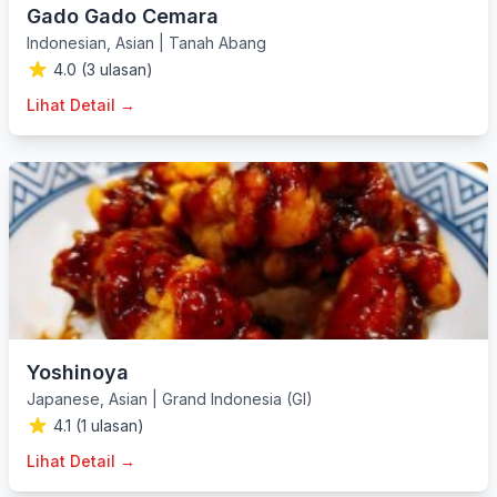
Gado Gado Cemara
Indonesian
,
Asian
|
Tanah Abang
4.0 (3 ulasan)
Lihat Detail →
Yoshinoya
Japanese
,
Asian
|
Grand Indonesia (GI)
4.1 (1 ulasan)
Lihat Detail →