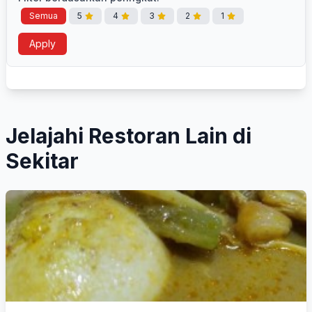
Semua
5
4
3
2
1
Apply
Jelajahi Restoran Lain di
Sekitar