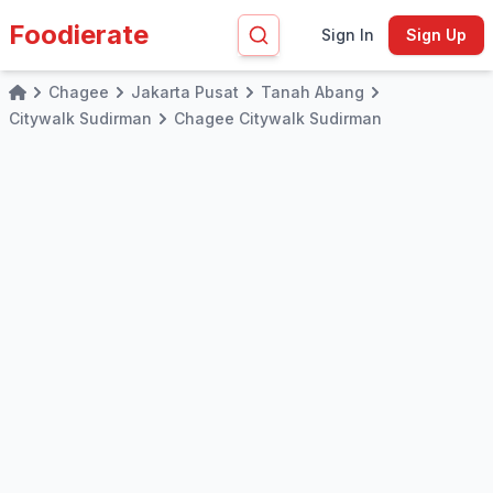
Foodierate
Sign In
Sign Up
Chagee
Jakarta Pusat
Tanah Abang
Home
Citywalk Sudirman
Chagee Citywalk Sudirman