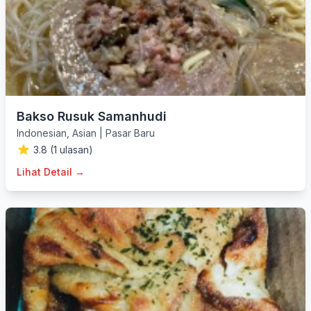
Bakso Rusuk Samanhudi
Indonesian
,
Asian
|
Pasar Baru
3.8 (1 ulasan)
Lihat Detail →