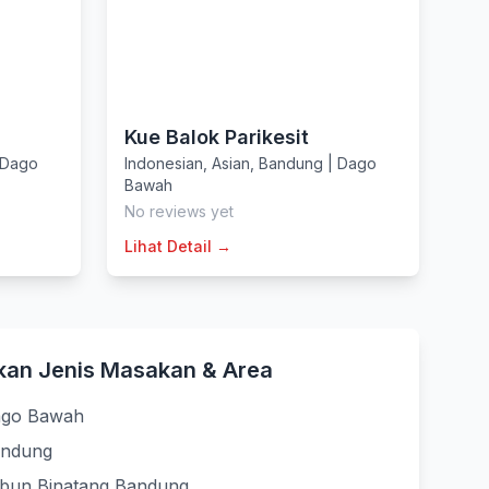
Kue Balok Parikesit
Dago
Indonesian
,
Asian
,
Bandung
|
Dago
Bawah
No reviews yet
Lihat Detail →
kan Jenis Masakan & Area
ago Bawah
andung
ebun Binatang Bandung