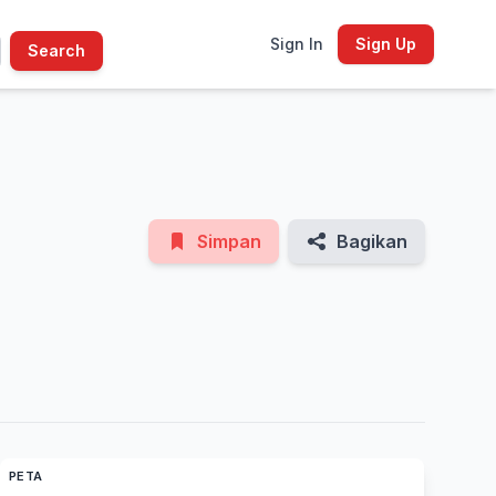
Sign In
Sign Up
Search
See All Photos
Simpan
Bagikan
PETA