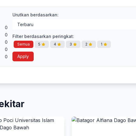
Urutkan berdasarkan:
0
0
Filter berdasarkan peringkat:
0
Semua
5
4
3
2
1
0
Apply
0
ekitar