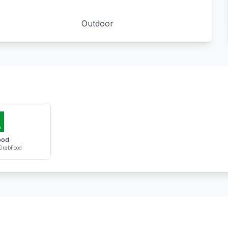
Outdoor
ood
GrabFood