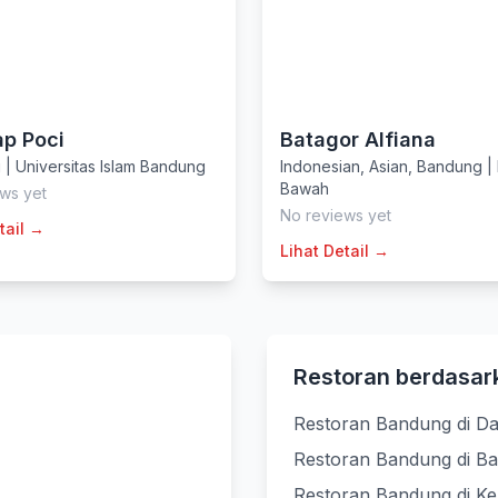
p Poci
Batagor Alfiana
g
|
Universitas Islam Bandung
Indonesian
,
Asian
,
Bandung
|
Bawah
ws yet
No reviews yet
tail →
Lihat Detail →
Restoran berdasar
Restoran Bandung di D
Restoran Bandung di B
Restoran Bandung di K