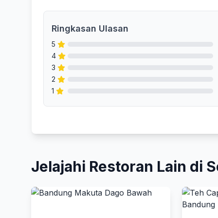
Ringkasan Ulasan
5
4
3
2
1
Jelajahi Restoran Lain di S