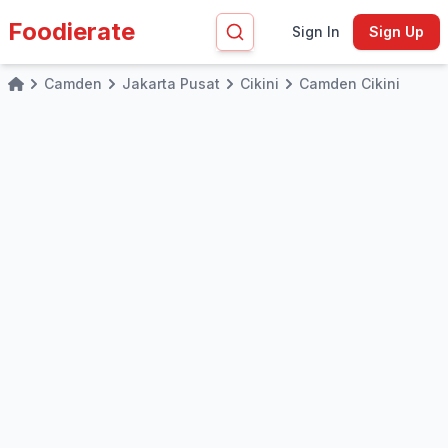
Foodierate
Sign In
Sign Up
Camden
Jakarta Pusat
Cikini
Camden Cikini
Home