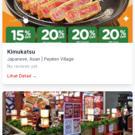
Kimukatsu
Japanese
,
Asian
|
Pejaten Village
No reviews yet
Lihat Detail →