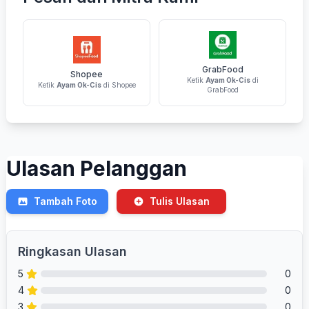
GrabFood
Shopee
Ketik
Ayam Ok-Cis
di
Ketik
Ayam Ok-Cis
di Shopee
GrabFood
Ulasan Pelanggan
Tambah Foto
Tulis Ulasan
Ringkasan Ulasan
5
0
4
0
3
0