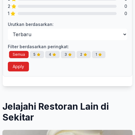
2
0
1
0
Urutkan berdasarkan:
Filter berdasarkan peringkat:
Semua
5
4
3
2
1
Apply
Jelajahi Restoran Lain di
Sekitar