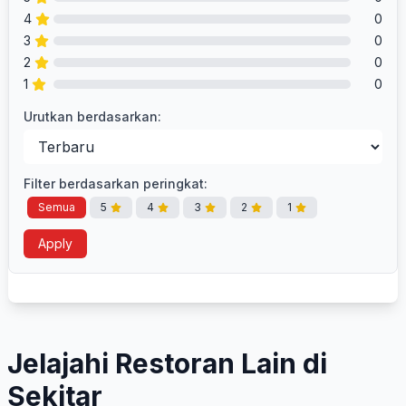
4
0
3
0
2
0
1
0
Urutkan berdasarkan:
Filter berdasarkan peringkat:
Semua
5
4
3
2
1
Apply
Jelajahi Restoran Lain di
Sekitar