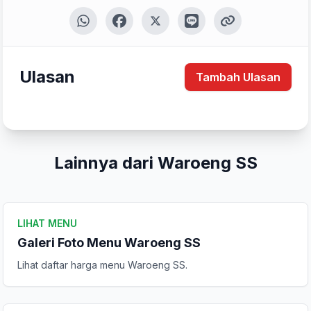
Tulis Ulasan
Ulasan
Tambah Ulasan
Peringkat Anda
Lainnya dari Waroeng SS
Komentar Anda
LIHAT MENU
Galeri Foto Menu Waroeng SS
Lihat daftar harga menu Waroeng SS.
Kirim Ulasan