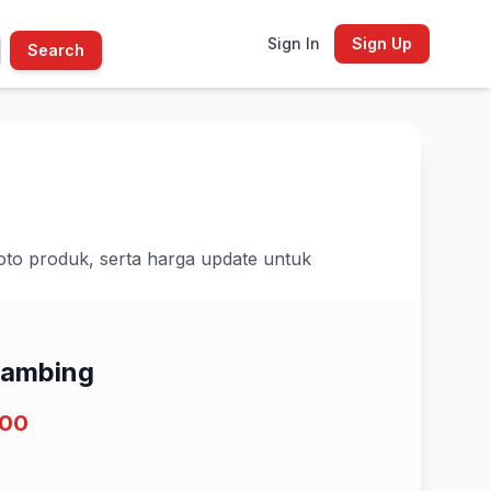
Sign In
Sign Up
Search
foto produk, serta harga update untuk
Kambing
000