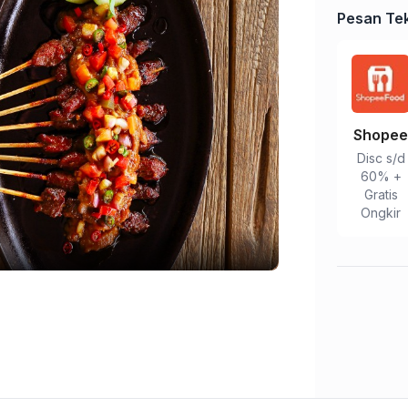
Pesan Tek
Shope
Disc s/d
60% +
Gratis
Ongkir
Tulis Ulasan
Peringkat Anda