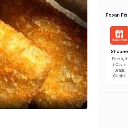
Pesan Pis
Shope
Disc s/d
60% +
Gratis
Ongkir
Tulis Ulasan