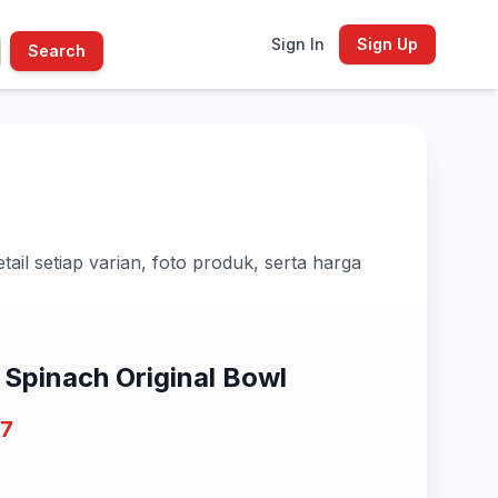
Sign In
Sign Up
Search
il setiap varian, foto produk, serta harga
 Spinach Original Bowl
17