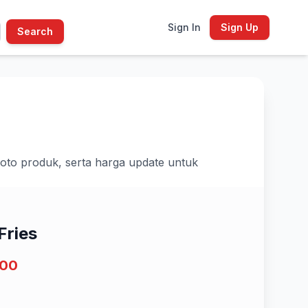
Sign In
Sign Up
Search
 foto produk, serta harga update untuk
Fries
000