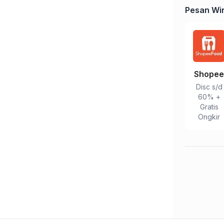
Pesan Win
Shope
Disc s/d
Tulis Ulasan
60% +
Gratis
Ongkir
Peringkat Anda
Komentar Anda