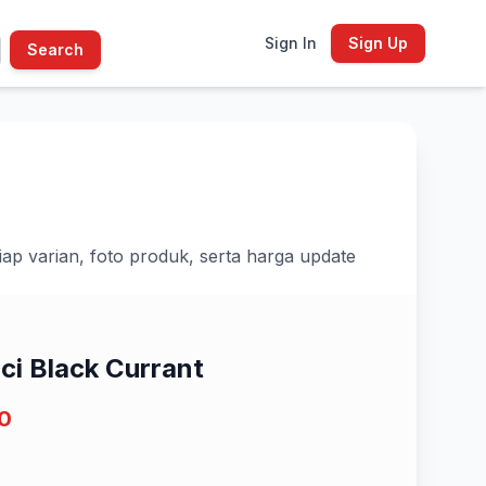
Sign In
Sign Up
Search
iap varian, foto produk, serta harga update
ci Black Currant
0