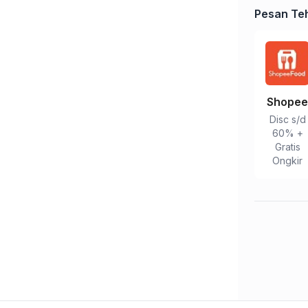
Pesan Teh
Shope
Disc s/d
Tulis Ulasan
60% +
Gratis
Ongkir
Peringkat Anda
Komentar Anda